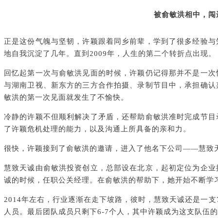
被俞敏洪相中，闯
正是这份气魄与坚韧，许颖跟着同乡前辈，学到了很多经验与
地自我沉淀了几年。直到2009年，人生的第二个转折点出现。
回忆起第一次与俞敏洪见面的时候，许颖仍记得那并不是一次
与湖南卫视、新东方的三方合作拍摄、录制节目中，承担确认
敏洪的第一次见面就发生了不愉快。
冷静的许颖不但顺利解决了矛盾，还帮助俞敏洪准时完成节目
了许颖危机处理的能力，以及沟通上所具备的亲和力。
很快，许颖接到了俞敏洪的邀请，进入了他名下公司——慧致
慧致天诚由俞敏洪投资创立，总部设在北京，起初定位为企业
诚的时候，任职公关经理。在俞敏洪的帮助下，她开始不断学
2014年左右，行业逐渐在走下坡路，彼时，慧致天诚还是一
人员。最后团队成员只剩下6-7个人，其中许颖成为这支队伍